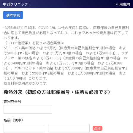
中岡クリニック :
利用規約
基本情報
令和6年4月1日以降、COVID-19には他の疾病と同様に、医療保険の自己負担割
合に応じて自己負担が必用となっており、これまであった公費負担は終了して
おります。
（コロナ治療薬）を使った場合薬価は
ゾコーバ：薬の価格 およそ5万円（医療費の自己負担割合▼1割の場合 およ
そ5000円▼2割の場合 およそ1万円▼3割の場合 およそ1万5000円）、ラゲ
ブリオ：薬の価格 およそ9万4000円（医療費の自己負担割合▼1割の場合 お
よそ9400円▼2割の場合 およそ1万8800円▼3割の場合 およそ2万8200
円）、パキロビッド：薬の価格 およそ9万9000円（医療費の自己負担割合▼1
割の場合 およそ9900円▼2割の場合 およそ1万9800円▼3割の場合 およ
そ2万9700円）となります。
検査料等は別途かかります。
発熱外来（初診の方は郵便番号・住所も必須です）
診察券番号
名前（漢字）
必須