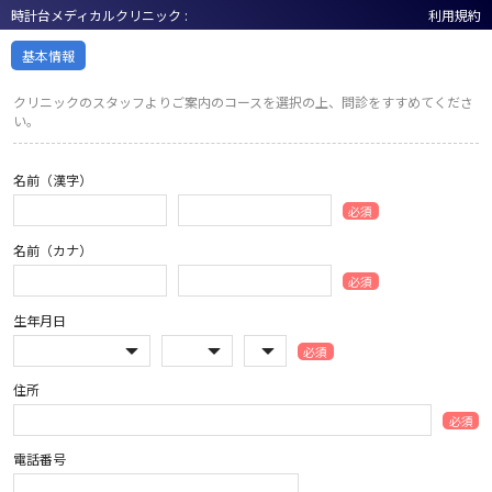
時計台メディカルクリニック :
利用規約
基本情報
クリニックのスタッフよりご案内のコースを選択の上、問診をすすめてくださ
い。
名前（漢字）
必須
名前（カナ）
必須
生年月日
必須
住所
必須
電話番号