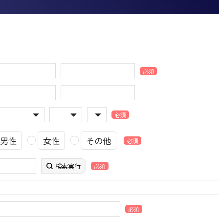
必須
必須
男性
女性
その他
必須
検索実行
必須
必須