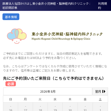
医療法人社団かけはし東小金井小児神経・脳神経内科クリニック :
利用規
初診問診票
約
基本情報
ご予約日までにご回答いただけますと、当日の問診票記入を省略できます。
必ず先にお電話またはWEBより予約をお取りください。
なお、こちらはアンケートではなくカルテ作成に使用させていただく情報にな
りますので、住所等は正確にご記入をお願い致します。
先にご予約頂いたご来院日（こちらで予約はできません）
必須
2026年 8月
翌月
日
月
火
水
木
金
土
26
27
28
29
30
31
1