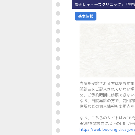
豊洲レディースクリニック : 「初
基本情報
当院を受診される方は受診前ま
問診票をご記入されていない場
め、ご予約時間に診察できない
なお、当院再診の方で、前回内
住所などの個人情報も変更点を
なお、こちらのサイトはWEB
★WEB問診前に以下のURLか
https://web.booking.clius.jp/r