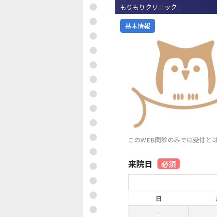
もりもりクリニック :
基本情報
このWEB問診のみでは受付と
来院日
必須
日