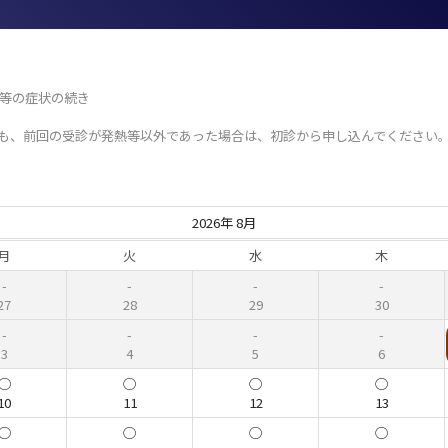
熱等の症状の続き
ても、前回の受診が発熱等以外であった場合は、初診から申し込んでください
2026年 8月
月
火
水
木
27
28
29
30
3
4
5
6
10
11
12
13