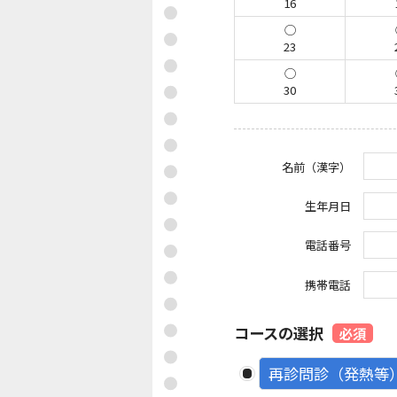
16
23
30
名前（漢字）
生年月日
電話番号
携帯電話
コースの選択
必須
再診問診（発熱等