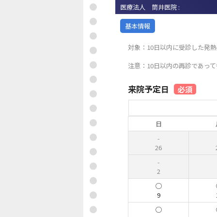
医療法人 筒井医院 :
基本情報
対象：10日以内に受診した発
注意：10日以内の再診であっ
来院予定日
必須
日
26
2
9