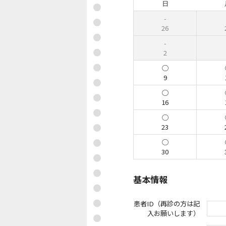
日
26
2
9
16
23
30
基本情報
患者ID（再診の方は記
入お願いします）