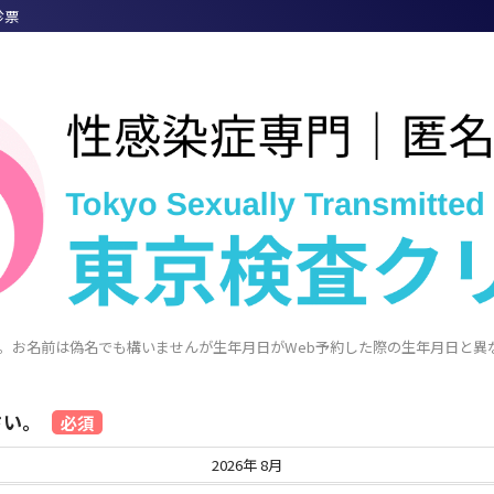
診票
。お名前は偽名でも構いませんが生年月日がWeb予約した際の生年月日と異
さい。
必須
2026年 8月