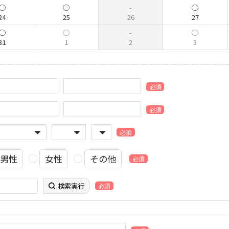
24
25
26
27
31
1
2
3
必須
必須
必須
男性
女性
その他
必須
検索実行
必須