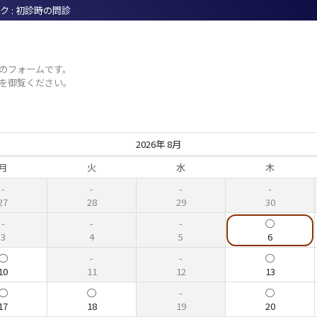
ク : 初診時の問診
のフォームです。
を御覧ください。
2026年 8月
月
火
水
木
27
28
29
30
3
4
5
6
10
11
12
13
17
18
19
20