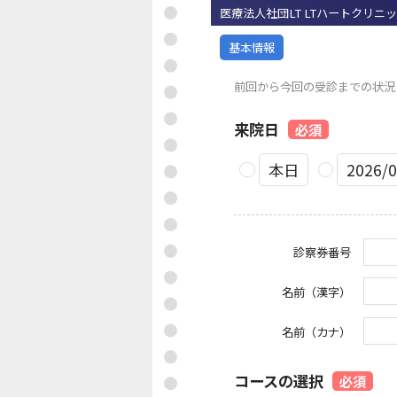
医療法人社団LT LTハートクリニッ
基本情報
前回から今回の受診までの状況
来院日
必須
本日
2026/0
診察券番号
名前（漢字）
名前（カナ）
コースの選択
必須