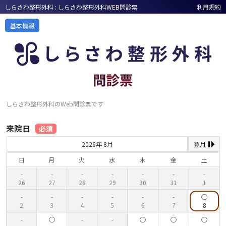
しらさわ整形外科 : しらさわ整形外科WEB問診票
利用規約
基本情報
しらさわ整形外科のWeb問診票です
来院日
必須
2026年 8月
翌月
日
月
火
水
木
金
土
26
27
28
29
30
31
1
2
3
4
5
6
7
8