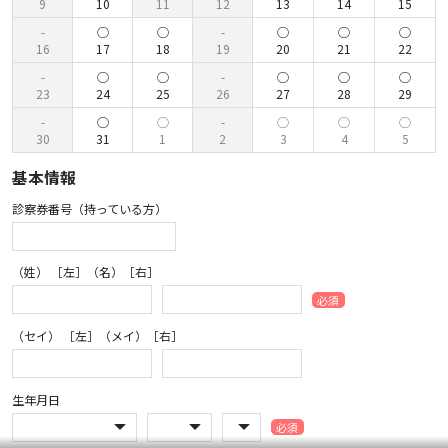
9
10
11
12
13
14
15
16
17
18
19
20
21
22
23
24
25
26
27
28
29
30
31
1
2
3
4
5
基本情報
診察券番号（持っている方）
（姓） ［左］（名）［右］
必須
（セイ） ［左］（メイ）［右］
生年月日
必須